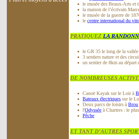
le musée des Beaux-Arts et d
la maison de l’écrivain Marc
le musée de la guerre de 187
le
centre international du vitr
PRATIQUEZ
LA RANDON
le GR 35 le long de la vallée
3 sentiers nature et des circu
un sentier de 8km au départ d
DE NOMBREUSES ACTIVIT
Canoë Kayak sur le Loir à
B
Bateaux électriques
sur le Lo
Deux parcs de loisirs à
Brou
l'
Odyssée
à Chartres : le pl
Pêche
ET TANT D’AUTRES SPORT