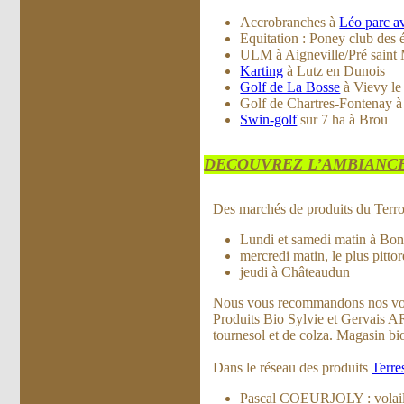
Accrobranches à
Léo parc a
Equitation : Poney club d
ULM à Aigneville/Pré saint
Karting
à Lutz en Dunois
Golf de La Bosse
à Vievy le
Golf de Chartres-Fontenay à
Swin-golf
sur 7 ha à Brou
DECOUVREZ L’AMBIANCE
Des marchés de produits du Terroi
Lundi et samedi matin à Bon
mercredi matin, le plus pitto
jeudi à Châteaudun
Nous vous recommandons nos voi
Produits Bio Sylvie et Gervais A
tournesol et de colza. Magasin bi
Dans le réseau des produits
Terre
Pascal COEURJOLY : volailles 