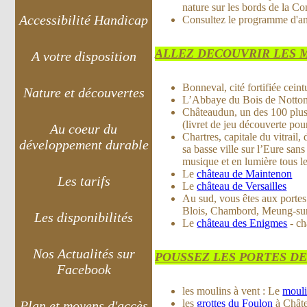
nature sur les bords de la Co
Accessibilité Handicap
Consultez le programme d'an
ALLEZ DECOUVRIR LES 
A votre disposition
Bonneval, cité fortifiée ceint
Nature et découvertes
L’Abbaye du Bois de Notton
Châteaudun, un des 100 plu
(livret de jeu découverte pou
Au coeur du
Chartres, capitale du vitrail,
développement durable
sa basse ville sur l’Eure sans
musique et en lumière tous le
Le
château de Maintenon
Les tarifs
Le
château de Versailles
Au sud, vous êtes aux portes
Blois, Chambord, Meung-sur-
Les disponibilités
Le
château des Enigmes
- ch
Nos Actualités sur
POUSSEZ LES PORTES DE
Facebook
les moulins à vent : Le
mouli
les
grottes du Foulon
à Châte
Plan et moyens d'accès