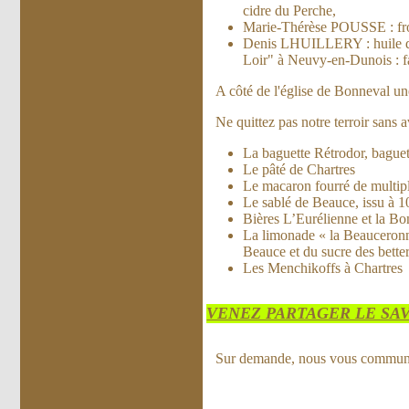
cidre du Perche,
Marie-Thérèse POUSSE : fr
Denis LHUILLERY : huile de 
Loir" à Neuvy-en-Dunois : fari
A côté de l'église de Bonneval un
Ne quittez pas notre terroir sans a
La baguette Rétrodor, baguett
Le pâté de Chartres
Le macaron fourré de multip
Le sablé de Beauce, issu à 1
Bières L’Eurélienne et la Bon
La limonade « la Beauceronne
Beauce et du sucre des bette
Les Menchikoffs à Chartres
VENEZ PARTAGER LE SAV
Sur demande, nous vous communiq