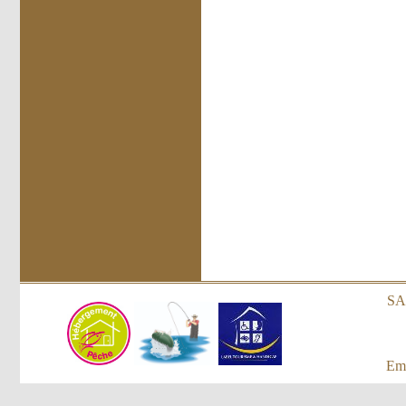
SAR
Ema