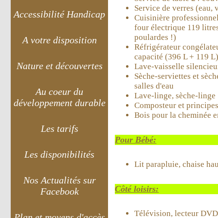
Service de verres (eau,
Accessibilité Handicap
Cuisinière professionnel
four électrique 119 litre
poulardes !)
A votre disposition
Réfrigérateur congélate
capacité (396 L + 119 L
Nature et découvertes
Lave-vaisselle silencie
Sèche-serviettes et sèc
salles d'eau
Au coeur du
Lave-linge, sèche-linge
développement durable
Composteur et principe
Bois pour la cheminée e
Les tarifs
Pour Bébé:
Les disponibilités
Lit parapluie, chaise ha
Nos Actualités sur
Côté loisirs:
Facebook
Télévision, lecteur DVD,
Plan et moyens d'accès